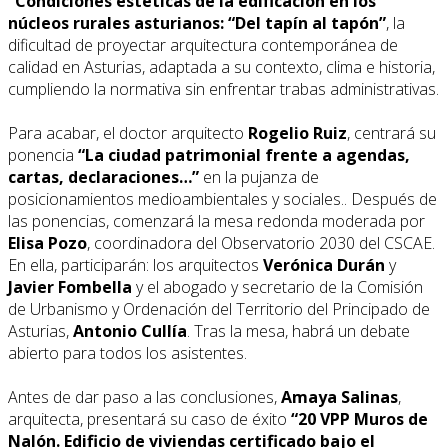
“Condiciones estéticas de la edificación en los
núcleos rurales asturianos: “Del tapín al tapón”
, la
dificultad de proyectar arquitectura contemporánea de
calidad en Asturias, adaptada a su contexto, clima e historia,
cumpliendo la normativa sin enfrentar trabas administrativas.
Para acabar, el doctor arquitecto
Rogelio Ruiz
, centrará su
ponencia
“La ciudad patrimonial frente a agendas,
cartas, declaraciones…”
en la pujanza de
posicionamientos medioambientales y sociales.. Después de
las ponencias, comenzará la mesa redonda moderada por
Elisa Pozo
, coordinadora del Observatorio 2030 del CSCAE.
En ella, participarán: los arquitectos
Verónica Durán
y
Javier Fombella
y el abogado y secretario de la Comisión
de Urbanismo y Ordenación del Territorio del Principado de
Asturias,
Antonio Cullía
. Tras la mesa, habrá un debate
abierto para todos los asistentes.
Antes de dar paso a las conclusiones,
Amaya Salinas
,
arquitecta, presentará su caso de éxito
“20 VPP Muros de
Nalón. Edificio de viviendas certificado bajo el