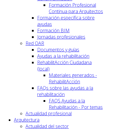
Formación Profesional
Continua para Arquitectos
Formación específica sobre
ayudas
Formación BIM
Jornadas profesionales
Red OAR
Documentos y guías
Ayudas a la rehabilitación
RehabilitAcción Ciudadana
(local)
Materiales generados -
RehabilitAcción
FAQs sobre las ayudas a la
rehabilitación
FAQS Ayudas a la
Rehabilitación - Por temas
Actualidad profesional
Arquitectura
Actualidad del sector