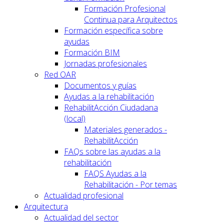
Formación Profesional
Continua para Arquitectos
Formación específica sobre
ayudas
Formación BIM
Jornadas profesionales
Red OAR
Documentos y guías
Ayudas a la rehabilitación
RehabilitAcción Ciudadana
(local)
Materiales generados -
RehabilitAcción
FAQs sobre las ayudas a la
rehabilitación
FAQS Ayudas a la
Rehabilitación - Por temas
Actualidad profesional
Arquitectura
Actualidad del sector