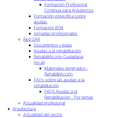
Formación Profesional
Continua para Arquitectos
Formación específica sobre
ayudas
Formación BIM
Jornadas profesionales
Red OAR
Documentos y guías
Ayudas a la rehabilitación
RehabilitAcción Ciudadana
(local)
Materiales generados -
RehabilitAcción
FAQs sobre las ayudas a la
rehabilitación
FAQS Ayudas a la
Rehabilitación - Por temas
Actualidad profesional
Arquitectura
Actualidad del sector