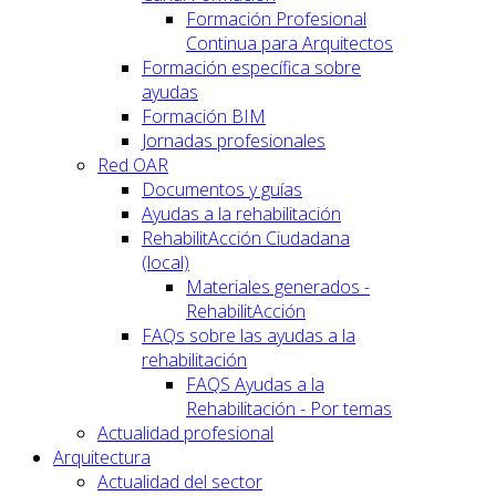
Formación Profesional
Continua para Arquitectos
Formación específica sobre
ayudas
Formación BIM
Jornadas profesionales
Red OAR
Documentos y guías
Ayudas a la rehabilitación
RehabilitAcción Ciudadana
(local)
Materiales generados -
RehabilitAcción
FAQs sobre las ayudas a la
rehabilitación
FAQS Ayudas a la
Rehabilitación - Por temas
Actualidad profesional
Arquitectura
Actualidad del sector