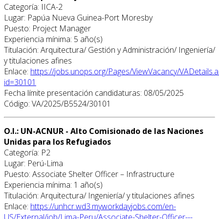
Categoría: IICA-2
Lugar: Papúa Nueva Guinea-Port Moresby
Puesto: Project Manager
Experiencia mínima: 5 año(s)
Titulación: Arquitectura/ Gestión y Administración/ Ingeniería/
y titulaciones afines
Enlace:
https://jobs.unops.org/Pages/ViewVacancy/VADetails.
id=30101
Fecha límite presentación candidaturas: 08/05/2025
Código: VA/2025/B5524/30101
O.I.: UN-ACNUR - Alto Comisionado de las Naciones
Unidas para los Refugiados
Categoría: P2
Lugar: Perú-Lima
Puesto: Associate Shelter Officer – Infrastructure
Experiencia mínima: 1 año(s)
Titulación: Arquitectura/ Ingeniería/ y titulaciones afines
Enlace:
https://unhcr.wd3.myworkdayjobs.com/en-
US/External/job/Lima-Peru/Associate-Shelter-Officer---