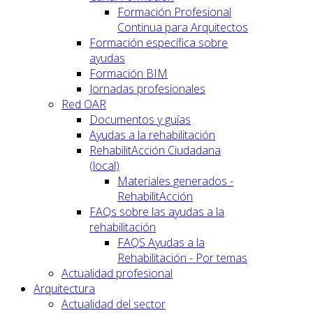
Formación Profesional
Continua para Arquitectos
Formación específica sobre
ayudas
Formación BIM
Jornadas profesionales
Red OAR
Documentos y guías
Ayudas a la rehabilitación
RehabilitAcción Ciudadana
(local)
Materiales generados -
RehabilitAcción
FAQs sobre las ayudas a la
rehabilitación
FAQS Ayudas a la
Rehabilitación - Por temas
Actualidad profesional
Arquitectura
Actualidad del sector