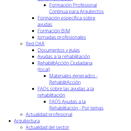
Formación Profesional
Continua para Arquitectos
Formación específica sobre
ayudas
Formación BIM
Jornadas profesionales
Red OAR
Documentos y guías
Ayudas a la rehabilitación
RehabilitAcción Ciudadana
(local)
Materiales generados -
RehabilitAcción
FAQs sobre las ayudas a la
rehabilitación
FAQS Ayudas a la
Rehabilitación - Por temas
Actualidad profesional
Arquitectura
Actualidad del sector