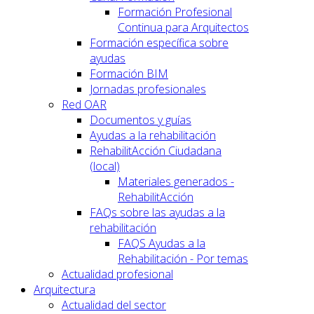
Formación Profesional
Continua para Arquitectos
Formación específica sobre
ayudas
Formación BIM
Jornadas profesionales
Red OAR
Documentos y guías
Ayudas a la rehabilitación
RehabilitAcción Ciudadana
(local)
Materiales generados -
RehabilitAcción
FAQs sobre las ayudas a la
rehabilitación
FAQS Ayudas a la
Rehabilitación - Por temas
Actualidad profesional
Arquitectura
Actualidad del sector