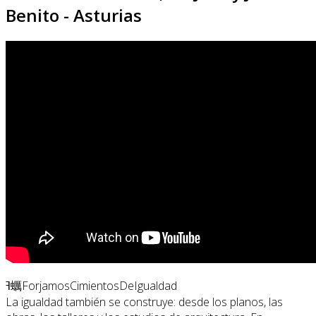
Benito - Asturias
ߔ蠣ForjamosCimientosDeIgualdad
La igualdad también se construye: desde los planos, las