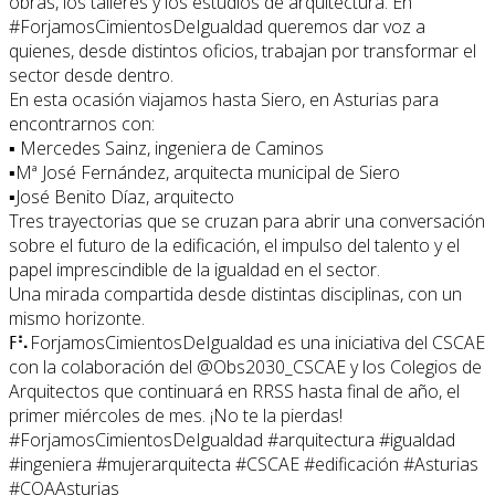
obras, los talleres y los estudios de arquitectura. En
#ForjamosCimientosDeIgualdad queremos dar voz a
quienes, desde distintos oficios, trabajan por transformar el
sector desde dentro.
En esta ocasión viajamos hasta Siero, en Asturias para
encontrarnos con:
▪️ Mercedes Sainz, ingeniera de Caminos
▪️Mª José Fernández, arquitecta municipal de Siero
▪️José Benito Díaz, arquitecto
Tres trayectorias que se cruzan para abrir una conversación
sobre el futuro de la edificación, el impulso del talento y el
papel imprescindible de la igualdad en el sector.
Una mirada compartida desde distintas disciplinas, con un
mismo horizonte.
ߓ⠣ForjamosCimientosDeIgualdad es una iniciativa del CSCAE
con la colaboración del @Obs2030_CSCAE y los Colegios de
Arquitectos que continuará en RRSS hasta final de año, el
primer miércoles de mes. ¡No te la pierdas!
#ForjamosCimientosDeIgualdad #arquitectura #igualdad
#ingeniera #mujerarquitecta #CSCAE #edificación #Asturias
#COAAsturias