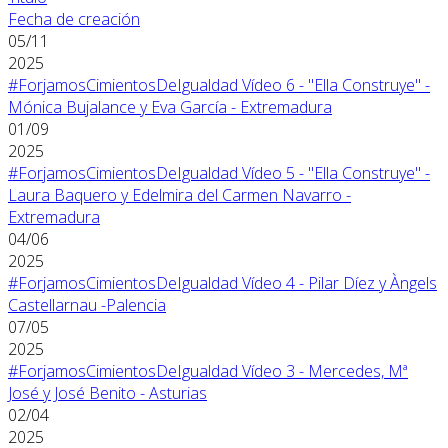
Fecha de creación
05/11
2025
#ForjamosCimientosDeIgualdad Vídeo 6 - "Ella Construye" -
Mónica Bujalance y Eva García - Extremadura
01/09
2025
#ForjamosCimientosDeIgualdad Vídeo 5 - "Ella Construye" -
Laura Baquero y Edelmira del Carmen Navarro -
Extremadura
04/06
2025
#ForjamosCimientosDeIgualdad Vídeo 4 - Pilar Díez y Àngels
Castellarnau -Palencia
07/05
2025
#ForjamosCimientosDeIgualdad Vídeo 3 - Mercedes, Mª
José y José Benito - Asturias
02/04
2025