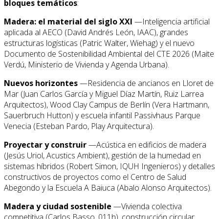
bloques temáticos
:
Madera: el material del siglo XXI
—Inteligencia artificial
aplicada al AECO (David Andrés León, IAAC), grandes
estructuras logísticas (Patric Walter, Wiehag) y el nuevo
Documento de Sostenibilidad Ambiental del CTE 2026 (Maite
Verdú, Ministerio de Vivienda y Agenda Urbana).
Nuevos horizontes
—Residencia de ancianos en Lloret de
Mar (Juan Carlos García y Miguel Díaz Martín, Ruiz Larrea
Arquitectos), Wood Clay Campus de Berlín (Vera Hartmann,
Sauerbruch Hutton) y escuela infantil Passivhaus Parque
Venecia (Esteban Pardo, Play Arquitectura).
Proyectar y construir
—Acústica en edificios de madera
(Jesús Uriol, Acustics Ambient), gestión de la humedad en
sistemas híbridos (Robert Simon, IQUH Ingenieros) y detalles
constructivos de proyectos como el Centro de Salud
Abegondo y la Escuela A Baiuca (Abalo Alonso Arquitectos).
Madera y ciudad sostenible
—Vivienda colectiva
competitiva (Carlos Basso, 011h), construcción circular