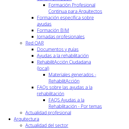
Formación Profesional
Continua para Arquitectos
Formación específica sobre
ayudas
Formación BIM
Jornadas profesionales
Red OAR
Documentos y guías
Ayudas a la rehabilitación
RehabilitAcción Ciudadana
(local)
Materiales generados -
RehabilitAcción
FAQs sobre las ayudas a la
rehabilitación
FAQS Ayudas a la
Rehabilitación - Por temas
Actualidad profesional
Arquitectura
Actualidad del sector