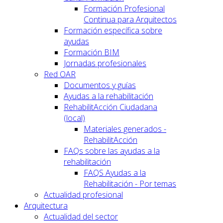
Formación Profesional
Continua para Arquitectos
Formación específica sobre
ayudas
Formación BIM
Jornadas profesionales
Red OAR
Documentos y guías
Ayudas a la rehabilitación
RehabilitAcción Ciudadana
(local)
Materiales generados -
RehabilitAcción
FAQs sobre las ayudas a la
rehabilitación
FAQS Ayudas a la
Rehabilitación - Por temas
Actualidad profesional
Arquitectura
Actualidad del sector