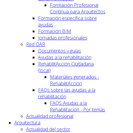
Formación Profesional
Continua para Arquitectos
Formación específica sobre
ayudas
Formación BIM
Jornadas profesionales
Red OAR
Documentos y guías
Ayudas a la rehabilitación
RehabilitAcción Ciudadana
(local)
Materiales generados -
RehabilitAcción
FAQs sobre las ayudas a la
rehabilitación
FAQS Ayudas a la
Rehabilitación - Por temas
Actualidad profesional
Arquitectura
Actualidad del sector