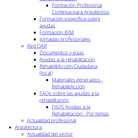
Formación Profesional
Continua para Arquitectos
Formación específica sobre
ayudas
Formación BIM
Jornadas profesionales
Red OAR
Documentos y guías
Ayudas a la rehabilitación
RehabilitAcción Ciudadana
(local)
Materiales generados -
RehabilitAcción
FAQs sobre las ayudas a la
rehabilitación
FAQS Ayudas a la
Rehabilitación - Por temas
Actualidad profesional
Arquitectura
Actualidad del sector